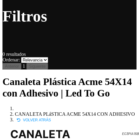
Filtros
0
resultados
Ordenar:
1
Anterior
Siguiente
Canaleta Plástica Acme 54X14
con Adhesivo | Led To Go
CANALETA PLáSTICA ACME 54X14 CON ADHESIVO
VOLVER ATRÁS
CANALETA
EC3PIA15B