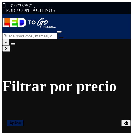
3197357571
PQR / CONTÁCTENOS
×
✕
Filtrar por precio
—
Aplicar