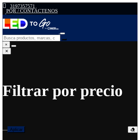
3197357571
PQR / CONTÁCTENOS
×
✕
Filtrar por precio
—
Aplicar