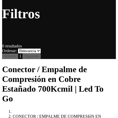
Filtros
0
resultados
Ordenar:
1
Anterior
Siguiente
Conector / Empalme de
Compresión en Cobre
Estañado 700Kcmil | Led To
Go
CONECTOR / EMPALME DE COMPRESIóN EN