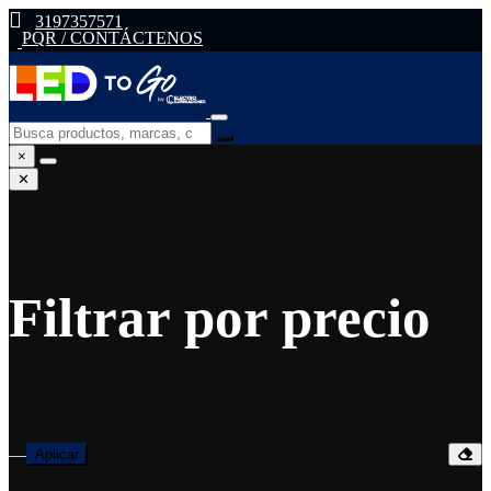
3197357571
PQR / CONTÁCTENOS
×
✕
Filtrar por precio
—
Aplicar