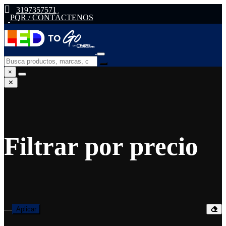
3197357571
PQR / CONTÁCTENOS
×
✕
Filtrar por precio
—
Aplicar