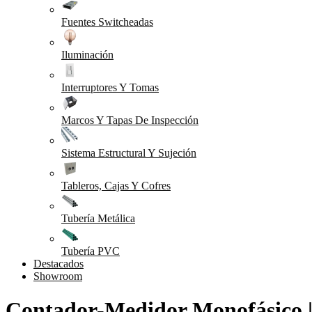
Fuentes Switcheadas
Iluminación
Interruptores Y Tomas
Marcos Y Tapas De Inspección
Sistema Estructural Y Sujeción
Tableros, Cajas Y Cofres
Tubería Metálica
Tubería PVC
Destacados
Showroom
Contador-Medidor Monofásico 