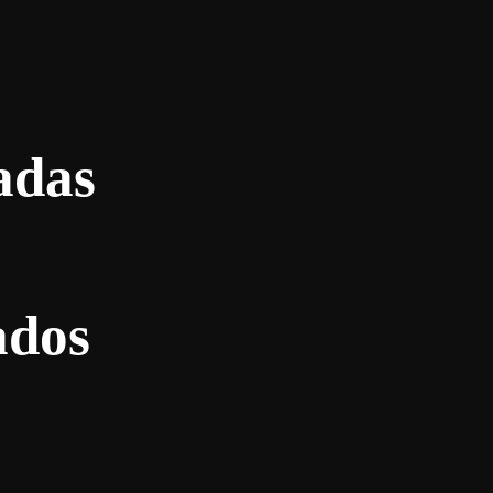
adas
ados