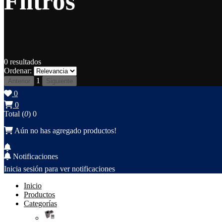
Filtros
0
resultados
Ordenar:
1
Anterior
Siguiente
0
0
Total (
0
)
0
Aún no has agregado productos!
Notificaciones
Inicia sesión para ver notificaciones
Inicio
Productos
Categorías