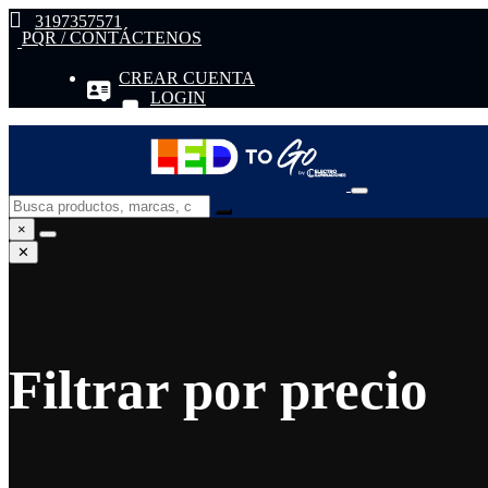
3197357571
PQR / CONTÁCTENOS
CREAR CUENTA
LOGIN
×
✕
Filtrar por precio