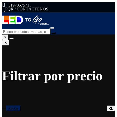
3197357571
PQR / CONTÁCTENOS
×
✕
Filtrar por precio
—
Aplicar