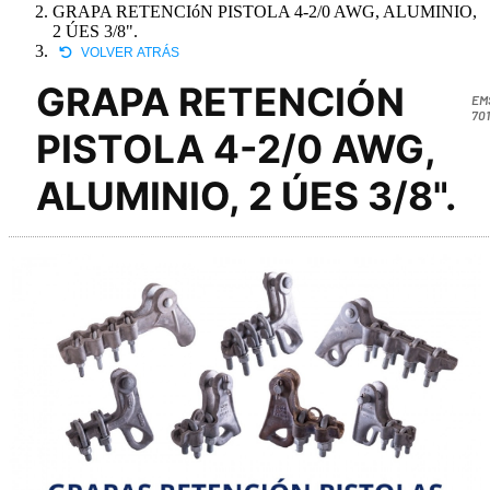
GRAPA RETENCIóN PISTOLA 4-2/0 AWG, ALUMINIO,
2 ÚES 3/8".
VOLVER ATRÁS
GRAPA RETENCIÓN
EM
701
PISTOLA 4-2/0 AWG,
ALUMINIO, 2 ÚES 3/8".