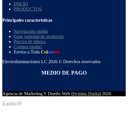
INICIO
PRODUCTOS
Principales características
Navegación rápida
Gran variedad de productos
Precios de fábrica
Compra rápida!
Envios a Toda
Col
om
bia
Electroiluminaciones LC 2026 © Derechos reservados
MEDIO DE PAGO
Agencia de Marketing Y Diseño Web
División Digital
2026
Ir arriba