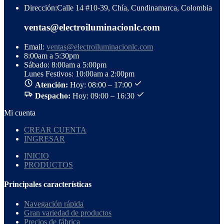
Dirección:
Calle 14 #10-39, Chía, Cundinamarca, Colombia
ventas@electroiluminacionlc.com
Email:
ventas@electroiluminacionlc.com
8:00am a 5:30pm
Sábado: 8:00am a 5:00pm
Lunes Festivos: 10:00am a 2:00pm
Atención:
Hoy: 08:00 – 17:00
Despacho:
Hoy: 09:00 – 16:30
Mi cuenta
CREAR CUENTA
INGRESAR
INICIO
PRODUCTOS
Principales características
Navegación rápida
Gran variedad de productos
Precios de fábrica