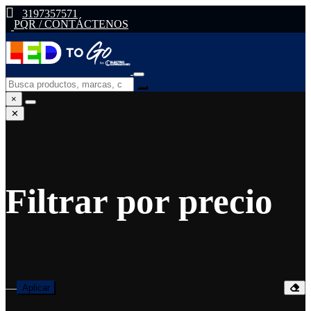
3197357571
PQR / CONTÁCTENOS
×
✕
Filtrar por precio
—
Aplicar