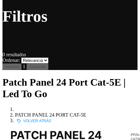
Filtros
0
resultados
Ordenar:
1
Anterior
Siguiente
Patch Panel 24 Port Cat-5E |
Led To Go
PATCH PANEL 24 PORT CAT-5E
VOLVER ATRÁS
PATCH PANEL 24
PP24
CAT5