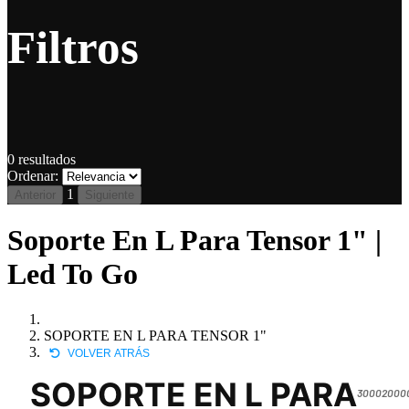
Filtros
0
resultados
Ordenar:
1
Anterior
Siguiente
Soporte En L Para Tensor 1" |
Led To Go
SOPORTE EN L PARA TENSOR 1"
VOLVER ATRÁS
SOPORTE EN L PARA
30002000