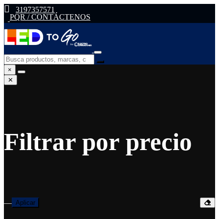
3197357571
PQR / CONTÁCTENOS
×
✕
Filtrar por precio
—
Aplicar