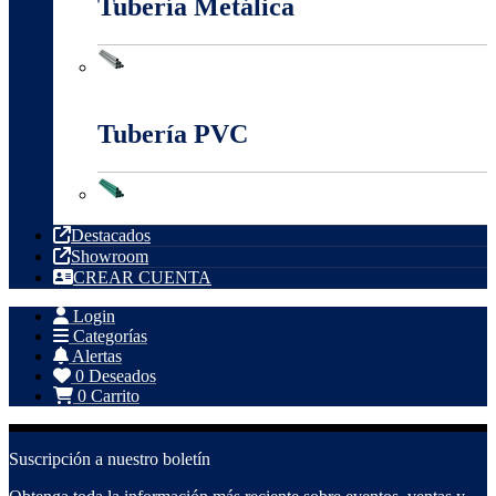
Tubería Metálica
Tubería Metálica
Tubería PVC
Tubería PVC
Destacados
Showroom
CREAR CUENTA
Login
Categorías
Alertas
0
Deseados
0
Carrito
Suscripción a nuestro boletín