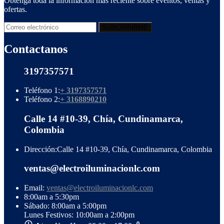
Obtenga toda la información más reciente sobre eventos, ventas y
ofertas.
Contactanos
3197357571
Teléfono 1:
+ 3197357571
Teléfono 2:
+ 3168890210
Calle 14 #10-39, Chía, Cundinamarca,
Colombia
Dirección:
Calle 14 #10-39, Chía, Cundinamarca, Colombia
ventas@electroiluminacionlc.com
Email:
ventas@electroiluminacionlc.com
8:00am a 5:30pm
Sábado: 8:00am a 5:00pm
Lunes Festivos: 10:00am a 2:00pm