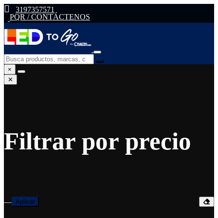
3197357571
PQR / CONTÁCTENOS
×
✕
Filtrar por precio
—
Aplicar