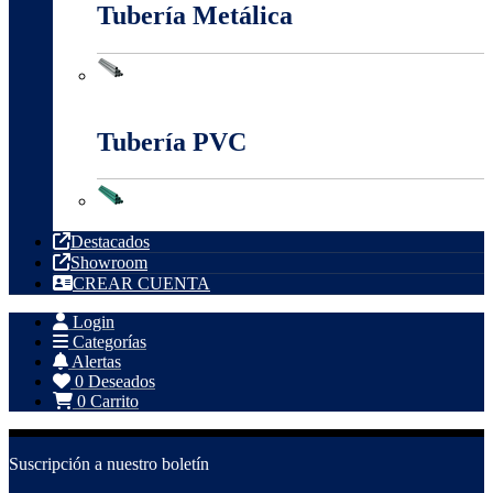
Tubería Metálica
Tubería Metálica
Tubería PVC
Tubería PVC
Destacados
Showroom
CREAR CUENTA
Login
Categorías
Alertas
0
Deseados
0
Carrito
Suscripción a nuestro boletín