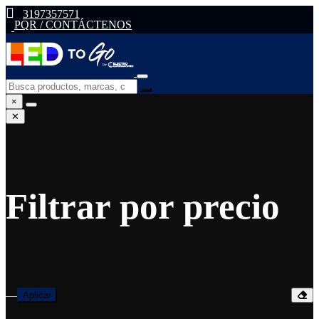
3197357571
PQR / CONTÁCTENOS
×
✕
Filtrar por precio
—
Aplicar