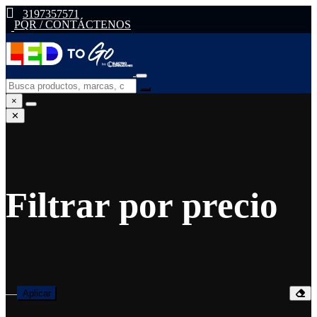
3197357571
PQR / CONTÁCTENOS
×
✕
Filtrar por precio
—
Aplicar