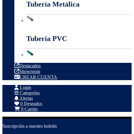
Tubería Metálica
Tubería Metálica
Tubería PVC
Tubería PVC
Destacados
Showroom
CREAR CUENTA
Login
Categorías
Alertas
0
Deseados
0
Carrito
Suscripción a nuestro boletín