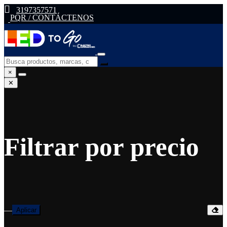
3197357571
PQR / CONTÁCTENOS
×
✕
Filtrar por precio
—
Aplicar