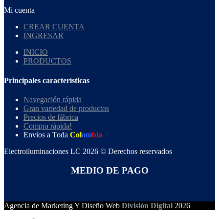
Mi cuenta
CREAR CUENTA
INGRESAR
INICIO
PRODUCTOS
Principales características
Navegación rápida
Gran variedad de productos
Precios de fábrica
Compra rápida!
Envios a Toda
Col
om
bia
Electroiluminaciones LC 2026 © Derechos reservados
MEDIO DE PAGO
Agencia de Marketing Y Diseño Web
División Digital
2026