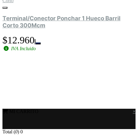
Corto
Terminal/Conector Ponchar 1 Hueco Barril
Corto 300Mcm
$12.960
IVA Incluido
MI CARRITO
×
Total (
0
)
0