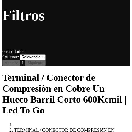
Filtros
0
resultados
Ordenar:
1
Anterior
Siguiente
Terminal / Conector de
Compresión en Cobre Un
Hueco Barril Corto 600Kcmil |
Led To Go
TERMINAL / CONECTOR DE COMPRESIóN EN