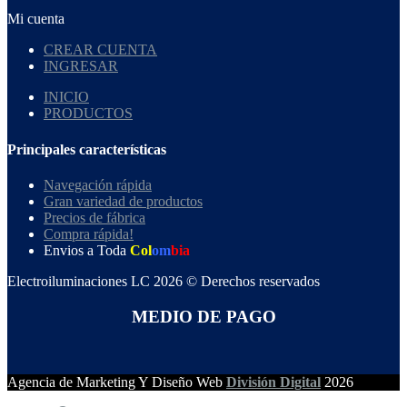
Mi cuenta
CREAR CUENTA
INGRESAR
INICIO
PRODUCTOS
Principales características
Navegación rápida
Gran variedad de productos
Precios de fábrica
Compra rápida!
Envios a Toda
Col
om
bia
Electroiluminaciones LC 2026 © Derechos reservados
MEDIO DE PAGO
Agencia de Marketing Y Diseño Web
División Digital
2026