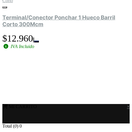
Corto
Terminal/Conector Ponchar 1 Hueco Barril
Corto 300Mcm
$12.960
IVA Incluido
MI CARRITO
×
Total (
0
)
0