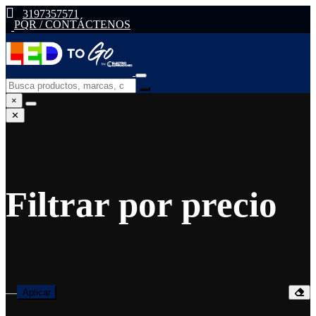
3197357571
PQR / CONTÁCTENOS
×
✕
Filtrar por precio
—
Aplicar