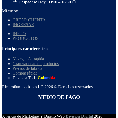
Despacho:
Hoy: 09:00 – 16:30
Mi cuenta
CREAR CUENTA
INGRESAR
INICIO
PRODUCTOS
Principales características
Navegación rápida
Gran variedad de productos
Precios de fábrica
Compra rápida!
Envios a Toda
Col
om
bia
Electroiluminaciones LC 2026 © Derechos reservados
MEDIO DE PAGO
Agencia de Marketing Y Diseño Web
División Digital
2026