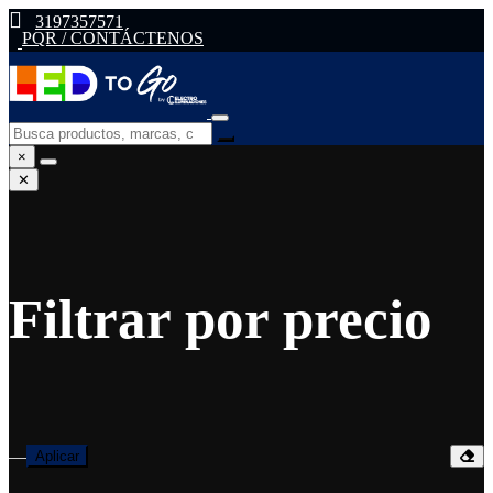
3197357571
PQR / CONTÁCTENOS
×
✕
Filtrar por precio
—
Aplicar