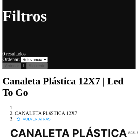
Filtros
0
resultados
Ordenar:
1
Anterior
Siguiente
Canaleta Plástica 12X7 | Led
To Go
CANALETA PLáSTICA 12X7
VOLVER ATRÁS
CANALETA PLÁSTICA
EC3L1