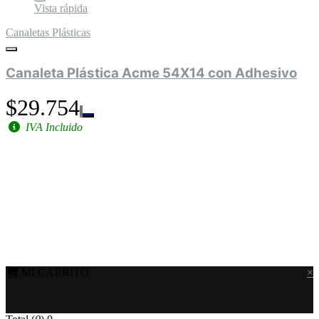
Vista rápida
Canaletas Plásticas
Canaleta Plástica Acme 54X14 con Adhesivo
$29.754
IVA Incluido
MI CARRITO
×