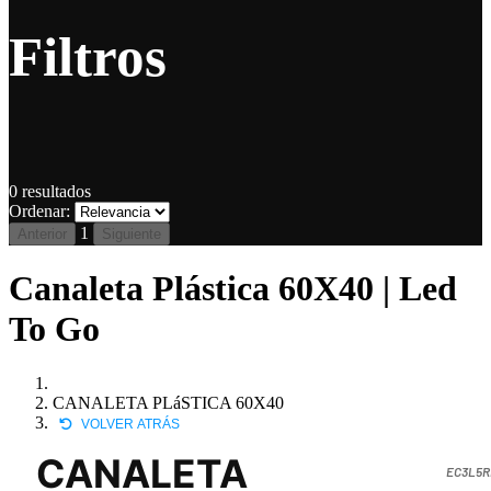
Filtros
0
resultados
Ordenar:
1
Anterior
Siguiente
Canaleta Plástica 60X40 | Led
To Go
CANALETA PLáSTICA 60X40
VOLVER ATRÁS
CANALETA
EC3L5R