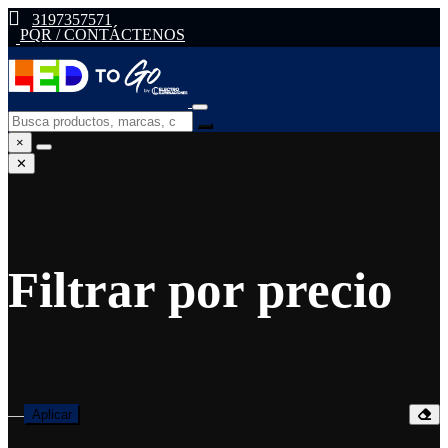
3197357571
PQR / CONTÁCTENOS
×
✕
Filtrar por precio
—
Aplicar