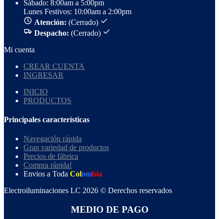
Sábado: 8:00am a 5:00pm
Lunes Festivos: 10:00am a 2:00pm
Atención:
(Cerrado)
Despacho:
(Cerrado)
Mi cuenta
CREAR CUENTA
INGRESAR
INICIO
PRODUCTOS
Principales características
Navegación rápida
Gran variedad de productos
Precios de fábrica
Compra rápida!
Envios a Toda
Col
om
bia
Electroiluminaciones LC 2026 © Derechos reservados
MEDIO DE PAGO