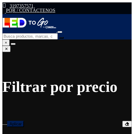
3197357571
PQR / CONTÁCTENOS
×
✕
Filtrar por precio
—
Aplicar