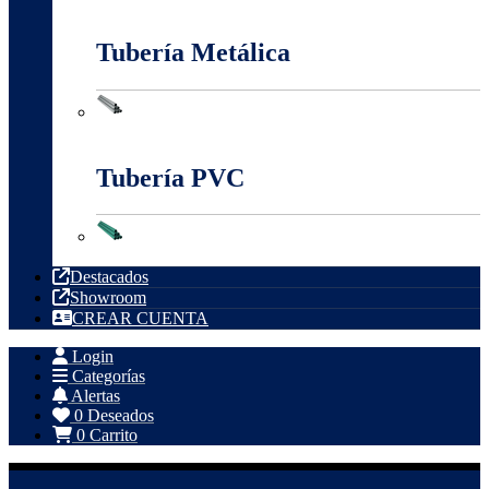
Tableros, Cajas Y Cofres
Tubería Metálica
Tubería Metálica
Tubería PVC
Tubería PVC
Destacados
Showroom
CREAR CUENTA
Login
Categorías
Alertas
0
Deseados
0
Carrito