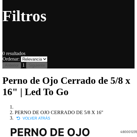
Filtros
0
resultados
Ordenar:
1
Anterior
Siguiente
Perno de Ojo Cerrado de 5/8 x
16" | Led To Go
PERNO DE OJO CERRADO DE 5/8 X 16"
VOLVER ATRÁS
PERNO DE OJO
490001235