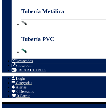
Tableros, Cajas Y Cofres
Tubería Metálica
Tubería Metálica
Tubería PVC
Tubería PVC
Destacados
Showroom
CREAR CUENTA
Login
Categorías
Alertas
0
Deseados
0
Carrito