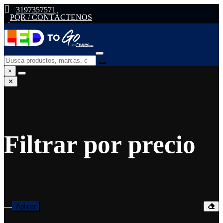
3197357571
PQR / CONTÁCTENOS
×
✕
Filtrar por precio
—
Aplicar