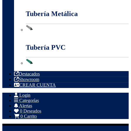
Tableros, Cajas Y Cofres
Tubería Metálica
Tubería Metálica
Tubería PVC
Tubería PVC
Destacados
Showroom
CREAR CUENTA
Login
Categorías
Alertas
0
Deseados
0
Carrito