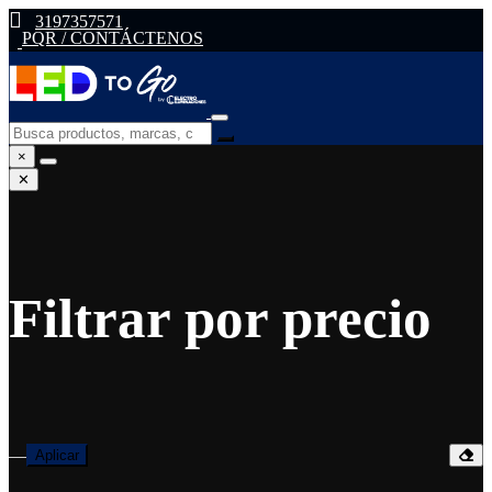
3197357571
PQR / CONTÁCTENOS
×
✕
Filtrar por precio
—
Aplicar