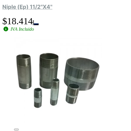
Niple (Ep) 11/2"X4"
$18.414
IVA Incluido