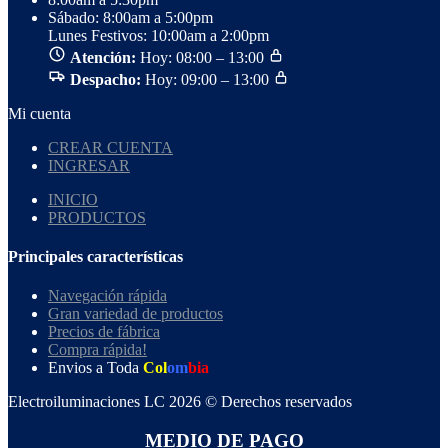
Sábado: 8:00am a 5:00pm
Lunes Festivos: 10:00am a 2:00pm
Atención:
Hoy: 08:00 – 13:00
Despacho:
Hoy: 09:00 – 13:00
Mi cuenta
CREAR CUENTA
INGRESAR
INICIO
PRODUCTOS
Principales características
Navegación rápida
Gran variedad de productos
Precios de fábrica
Compra rápida!
Envios a Toda
Col
om
bia
Electroiluminaciones LC 2026 © Derechos reservados
MEDIO DE PAGO