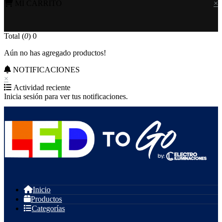
MI CARRITO
×
Total (
0
)
0
Aún no has agregado productos!
NOTIFICACIONES
×
Actividad reciente
Inicia sesión para ver tus notificaciones.
Inicio
Productos
Categorías