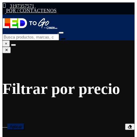
3197357571
PQR / CONTÁCTENOS
×
✕
Filtrar por precio
—
Aplicar