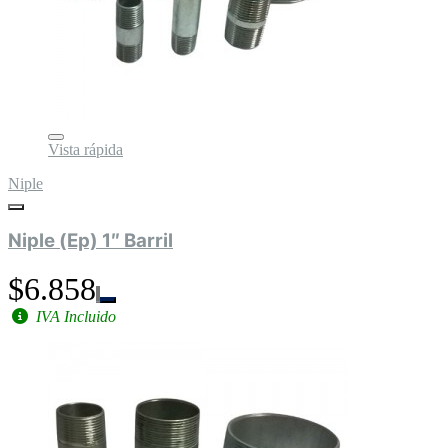
Vista rápida
Niple
Niple (Ep) 1″ Barril
$6.858
IVA Incluido