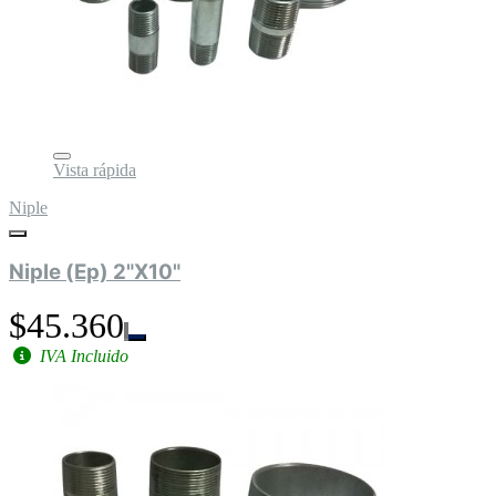
Vista rápida
Niple
Niple (Ep) 2"X10"
$45.360
IVA Incluido