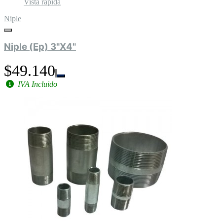
Vista rápida
Niple
Niple (Ep) 3"X4"
$49.140
IVA Incluido