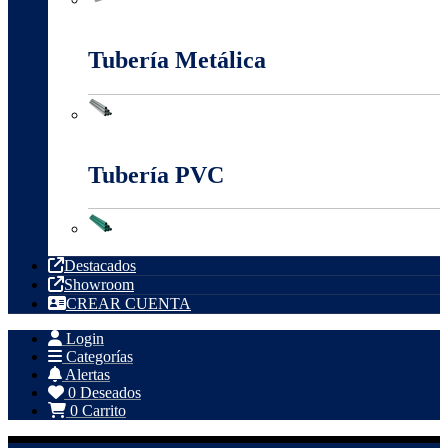
Tableros, Cajas Y Cofres
Tubería Metálica
Tubería Metálica
Tubería PVC
Tubería PVC
Destacados
Showroom
CREAR CUENTA
Login
Categorías
Alertas
0
Deseados
0
Carrito