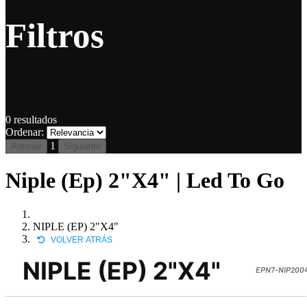
Filtros
0
resultados
Ordenar:
1
Anterior
Siguiente
Niple (Ep) 2"X4" | Led To Go
NIPLE (EP) 2"X4"
VOLVER ATRÁS
NIPLE (EP) 2"X4"
EPN7-NIP200