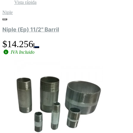
Vista rápida
Niple
Niple (Ep) 11/2" Barril
$14.256
IVA Incluido