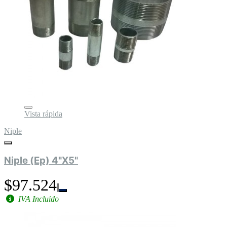
Vista rápida
Niple
Niple (Ep) 4"X5"
$97.524
IVA Incluido