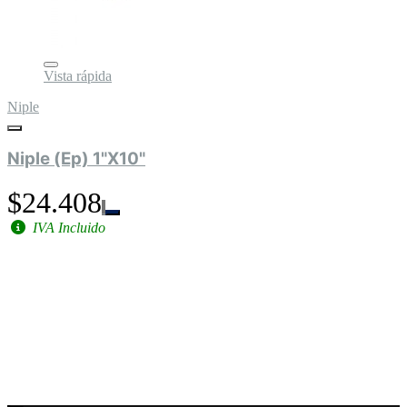
Vista rápida
Niple
Niple (Ep) 1"X10"
$24.408
IVA Incluido