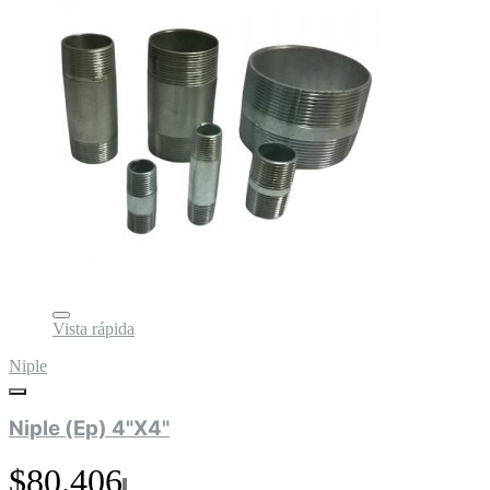
Vista rápida
Niple
Niple (Ep) 4"X4"
$80.406