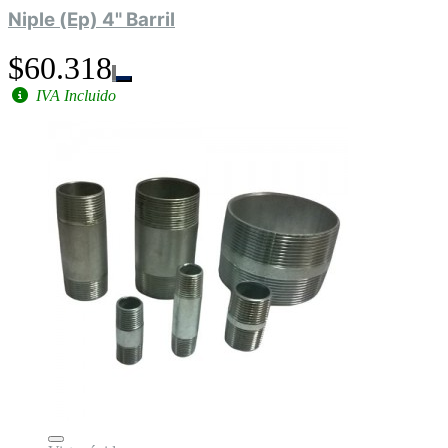
Niple (Ep) 4" Barril
$60.318
IVA Incluido