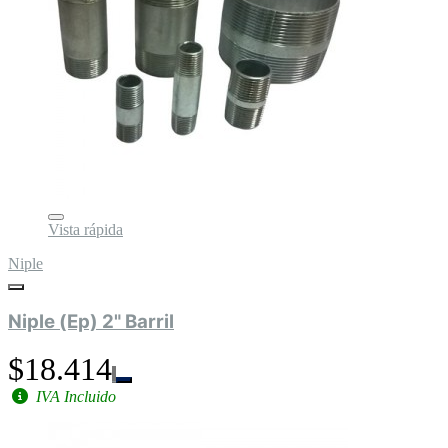
Vista rápida
Niple
Niple (Ep) 2" Barril
$18.414
IVA Incluido