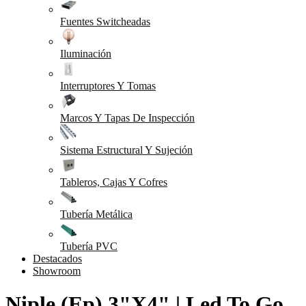
Fuentes Switcheadas
Iluminación
Interruptores Y Tomas
Marcos Y Tapas De Inspección
Sistema Estructural Y Sujeción
Tableros, Cajas Y Cofres
Tubería Metálica
Tubería PVC
Destacados
Showroom
Niple (Ep) 3"X4" | Led To Go