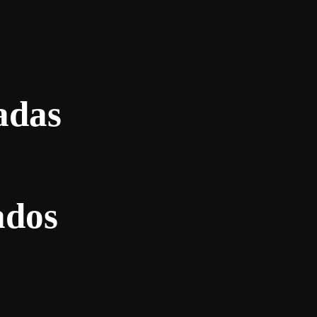
adas
ados