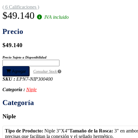
( 6 Calificaciones )
$49.140
IVA incluido
Precio
$49.140
Precio Sujeto a Disponibilidad
Agregar
Consultar Stock
SKU :
EPN7-NIP300400
Categoría :
Niple
Categoría
Niple
Tipo de Producto:
Niple 3"X4"
Tamaño de la Rosca:
3" en ambos
precisas que facilitan la conexión y el sellado hermético.