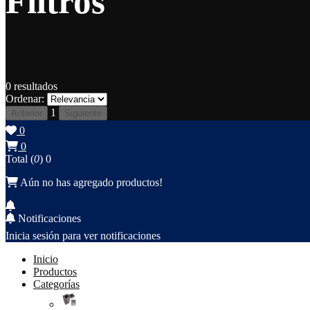
Filtros
0
resultados
Ordenar:
1
Anterior
Siguiente
0
0
Total (
0
)
0
Aún no has agregado productos!
Notificaciones
Inicia sesión para ver notificaciones
Inicio
Productos
Categorías