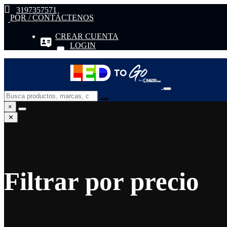
3197357571
PQR / CONTÁCTENOS
CREAR CUENTA
LOGIN
×
✕
Filtrar por precio