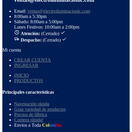
Email:
ventas@electroiluminacionlc.com
8:00am a 5:30pm
Sábado: 8:00am a 5:00pm
Lunes Festivos: 10:00am a 2:00pm
Atención:
(Cerrado)
Despacho:
(Cerrado)
Mi cuenta
CREAR CUENTA
INGRESAR
INICIO
PRODUCTOS
Principales características
Navegación rápida
Gran variedad de productos
Precios de fábrica
Compra rápida!
Envios a Toda
Col
om
bia