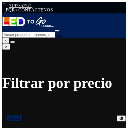
3197357571
PQR / CONTÁCTENOS
×
✕
Filtrar por precio
—
Aplicar